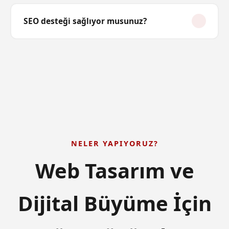
Paket fiyatlarımıza hosting dahildir. Domain (alan
seçeneklerimiz de bulunmaktadır.
adı) ayrıca temin edilir; dilediğiniz alan adını siz
SEO desteği sağlıyor musunuz?
alabilir ya da biz sizin adınıza alabilirsiniz. Hosting
altyapımız hızlı, güvenilir ve Türkiye lokasyonlu
Tüm projelerimize
temel SEO altyapısı
dahildir:
sunucular üzerinde çalışır.
doğru meta etiketleri, schema markup, site haritası,
robots.txt, sayfa hızı optimizasyonu ve Google
Search Console kurulumu. Kapsamlı SEO çalışması
için ayrıca
SEO Optimizasyonu
hizmetimizden
yararlanabilirsiniz.
NELER YAPIYORUZ?
Web Tasarım ve
Dijital Büyüme İçin