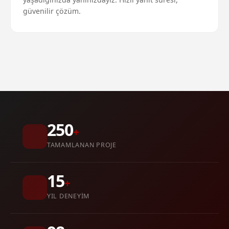
güvenilir çözüm.
250
+
TAMAMLANAN PROJE
15
+
YIL DENEYIM