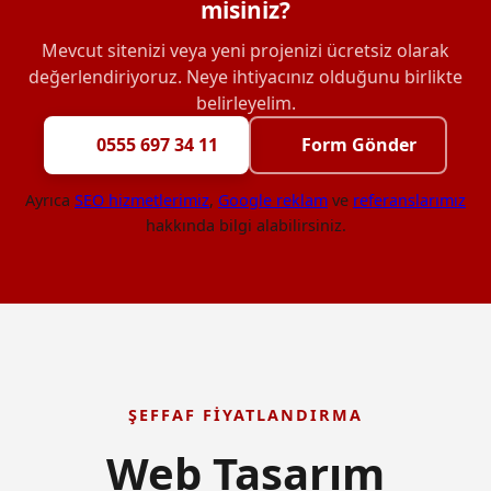
misiniz?
Mevcut sitenizi veya yeni projenizi ücretsiz olarak
değerlendiriyoruz. Neye ihtiyacınız olduğunu birlikte
belirleyelim.
0555 697 34 11
Form Gönder
Ayrıca
SEO hizmetlerimiz
,
Google reklam
ve
referanslarımız
hakkında bilgi alabilirsiniz.
ŞEFFAF FIYATLANDIRMA
Web Tasarım